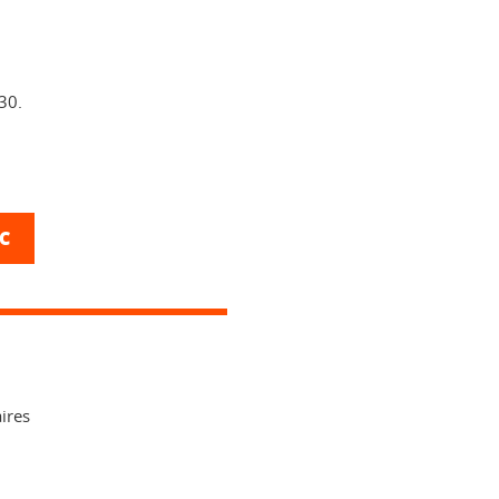
30.
TC
ires