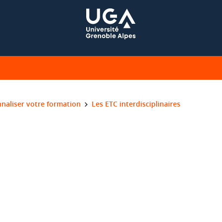
naliser votre formation
Les ETC interdisciplinaires