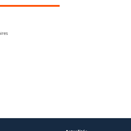
ires
ook
inkedIn