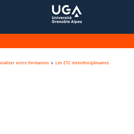
naliser votre formation
Les ETC interdisciplinaires