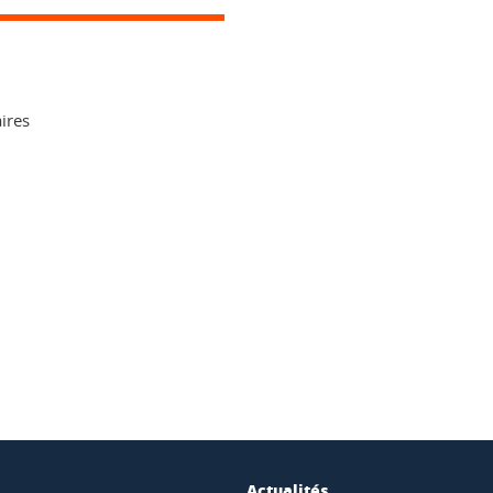
ires
ook
inkedIn
Actualités