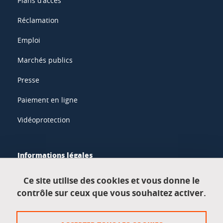
Plans d'accès
Réclamation
Emploi
Marchés publics
Presse
Paiement en ligne
Vidéoprotection
Informations légales
Mentions légales
Ce site utilise des cookies et vous donne le
contrôle sur ceux que vous souhaitez activer.
Données personnelles
Crédits