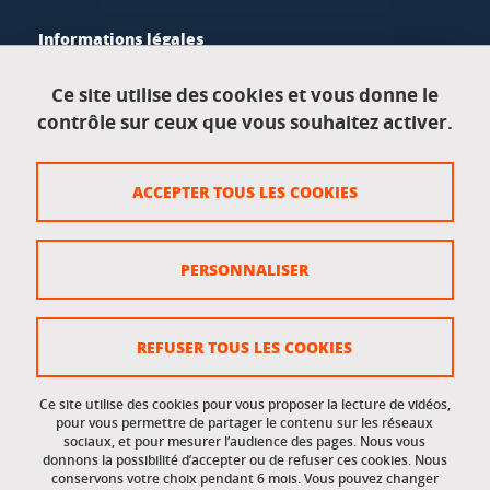
Informations légales
Mentions légales
Ce site utilise des cookies et vous donne le
contrôle sur ceux que vous souhaitez activer.
Données personnelles
Crédits
ACCEPTER TOUS LES COOKIES
Plan du site
Politique des cookies
PERSONNALISER
Gestion des cookies
Accessibilité : non conforme
REFUSER TOUS LES COOKIES
Ce site utilise des cookies pour vous proposer la lecture de vidéos,
Accès réservés
pour vous permettre de partager le contenu sur les réseaux
sociaux, et pour mesurer l’audience des pages. Nous vous
donnons la possibilité d’accepter ou de refuser ces cookies. Nous
Intranet des étudiants et des personnels
conservons votre choix pendant 6 mois. Vous pouvez changer