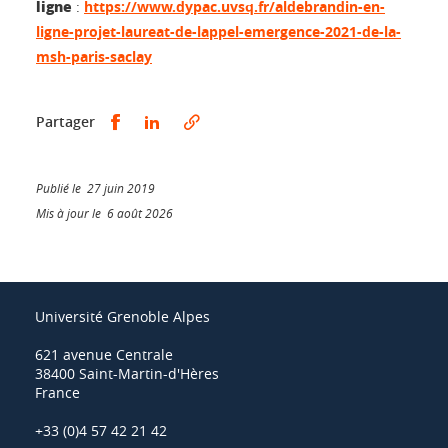
ligne
:
https://www.dypac.uvsq.fr/aldebrandin-en-
ligne-projet-laureat-de-lappel-emergence-2021-de-la-
msh-paris-saclay
Partager sur Facebook
Partager sur LinkedIn
Partager
Publié le 27 juin 2019
Mis à jour le 6 août 2026
Université Grenoble Alpes
621 avenue Centrale
38400 Saint-Martin-d'Hères
France
+33 (0)4 57 42 21 42