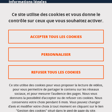
Informations légales
Mentions légales
Ce site utilise des cookies et vous donne le
contrôle sur ceux que vous souhaitez activer.
Données personnelles
Crédits
ACCEPTER TOUS LES COOKIES
Plan du site
Politique des cookies
PERSONNALISER
Gestion des cookies
Accessibilité : non conforme
REFUSER TOUS LES COOKIES
Ce site utilise des cookies pour vous proposer la lecture de vidéos,
Accès réservés
pour vous permettre de partager le contenu sur les réseaux
sociaux, et pour mesurer l’audience des pages. Nous vous
donnons la possibilité d’accepter ou de refuser ces cookies. Nous
Intranet des étudiants et des personnels
conservons votre choix pendant 6 mois. Vous pouvez changer
d’avis et modifier votre choix à tout moment en cliquant sur le lien
"Gestion des cookies" situé dans le pied de page du site.