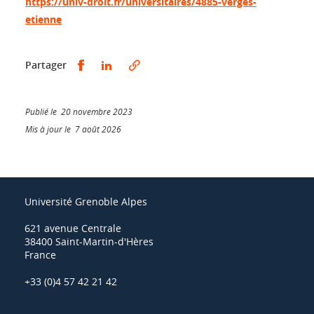
https://univ-droit.fr/universitaires/4885-verges-
etienne
Partager sur Facebook
Partager sur LinkedIn
Partager
Publié le 20 novembre 2023
Mis à jour le 7 août 2026
Université Grenoble Alpes
621 avenue Centrale
38400 Saint-Martin-d'Hères
France
+33 (0)4 57 42 21 42