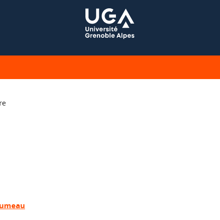
re
roumeau