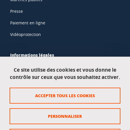
Presse
Paiement en ligne
Vidéoprotection
Informations légales
Mentions légales
Ce site utilise des cookies et vous donne le
contrôle sur ceux que vous souhaitez activer.
Données personnelles
Crédits
ACCEPTER TOUS LES COOKIES
Plan du site
Politique des cookies
PERSONNALISER
Gestion des cookies