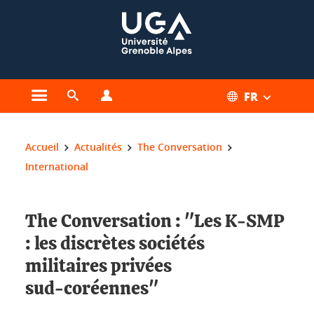
Gestion des cookies
FR
Ouvrir le menu principal
Ouvrir le moteur de recherche
Ouvrir le menu Profils
Vous êtes ici :
Accueil
Actualités
The Conversation
International
The Conversation : "Les K‑SMP
: les discrètes sociétés
militaires privées
sud‑coréennes"