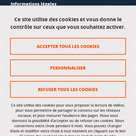
Informations légales
Mentions légales
Ce site utilise des cookies et vous donne le
contrôle sur ceux que vous souhaitez activer.
Données personnelles
Crédits
ACCEPTER TOUS LES COOKIES
Plan du site
Politique des cookies
PERSONNALISER
Gestion des cookies
Accessibilité : non conforme
REFUSER TOUS LES COOKIES
Ce site utilise des cookies pour vous proposer la lecture de vidéos,
Accès réservés
pour vous permettre de partager le contenu sur les réseaux
sociaux, et pour mesurer l’audience des pages. Nous vous
donnons la possibilité d’accepter ou de refuser ces cookies. Nous
Intranet des étudiants et des personnels
conservons votre choix pendant 6 mois. Vous pouvez changer
d’avis et modifier votre choix à tout moment en cliquant sur le lien