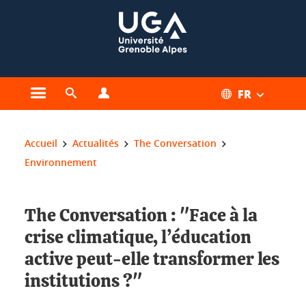
Gestion des cookies
FR
Ouvrir le menu principal
Ouvrir le moteur de recherche
Ouvrir le menu Profils
Vous êtes ici :
Accueil
Actualités
The Conversation
Environnement
The Conversation : "Face à la
crise climatique, l’éducation
active peut‑elle transformer les
institutions ?"