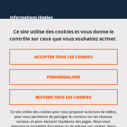
Informations légales
Mentions légales
Ce site utilise des cookies et vous donne le
contrôle sur ceux que vous souhaitez activer.
Données personnelles
Crédits
ACCEPTER TOUS LES COOKIES
Plan du site
Politique des cookies
PERSONNALISER
Gestion des cookies
Accessibilité : non conforme
REFUSER TOUS LES COOKIES
Ce site utilise des cookies pour vous proposer la lecture de vidéos,
Accès réservés
pour vous permettre de partager le contenu sur les réseaux
sociaux, et pour mesurer l’audience des pages. Nous vous
donnons la possibilité d’accepter ou de refuser ces cookies. Nous