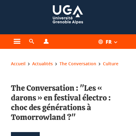
Gestion des cookies
FR
Ouvrir le menu principal
Ouvrir le moteur de recherche
Ouvrir le menu Profils
Vous êtes ici :
Accueil
Actualités
The Conversation
Culture
The Conversation : "Les «
darons » en festival électro :
choc des générations à
Tomorrowland ?"