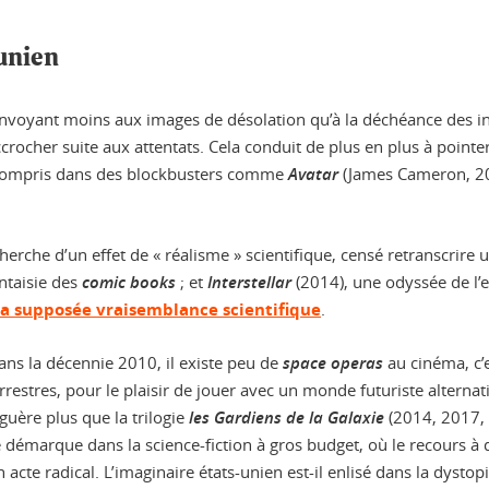
unien
nvoyant moins aux images de désolation qu’à la déchéance des in
accrocher suite aux attentats. Cela conduit de plus en plus à poi
y compris dans des blockbusters comme
Avatar
(James Cameron, 200
erche d’un effet de « réalisme » scientifique, censé retranscrire u
antaisie des
comic books
; et
Interstellar
(2014), une odyssée de l’
a supposée vraisemblance scientifique
.
ans la décennie 2010, il existe peu de
space operas
au cinéma, c’e
rrestres, pour le plaisir de jouer avec un monde futuriste alternat
 guère plus que la trilogie
les Gardiens de la Galaxie
(2014, 2017, 
démarque dans la science-fiction à gros budget, où le recours à 
cte radical. L’imaginaire états-unien est-il enlisé dans la dystop