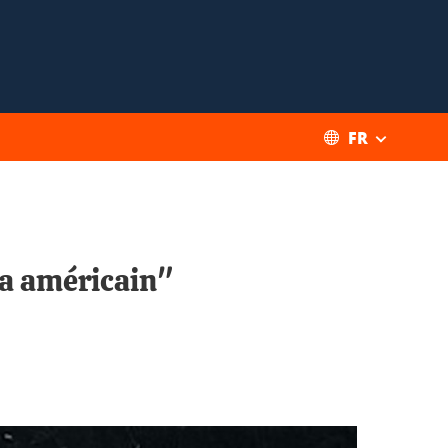
FR
ma américain"