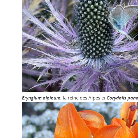
Eryngium alpinum
, la reine des Alpes et
Corydalis pan