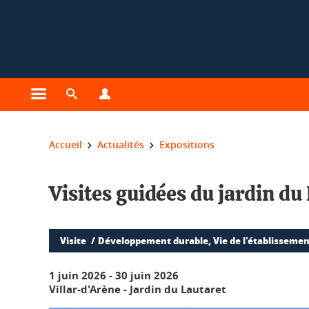
Gestion des cookies
Ouvrir le menu principal
Ouvrir le moteur de recherche
Ouvrir le menu Profils
Vous êtes ici :
Accueil
Actualités
Expositions
Visites guidées du jardin du
Visite
Développement durable, Vie de l'établissement
1 juin 2026
-
30 juin 2026
Villar-d'Arène - Jardin du Lautaret