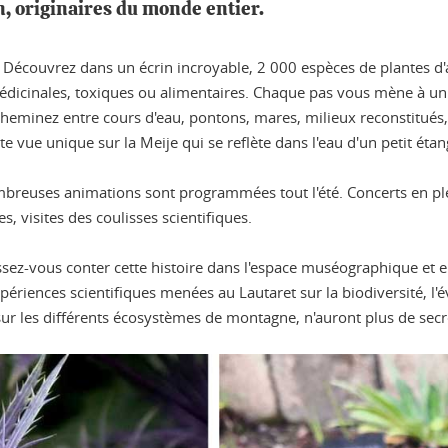
n, originaires du monde entier.
 ! Découvrez dans un écrin incroyable, 2 000 espèces de plantes d'
s médicinales, toxiques ou alimentaires. Chaque pas vous mène à 
eminez entre cours d'eau, pontons, mares, milieux reconstitués, p
te vue unique sur la Meije qui se reflète dans l'eau d'un petit éta
mbreuses animations sont programmées tout l'été. Concerts en plei
s, visites des coulisses scientifiques.
aissez-vous conter cette histoire dans l'espace muséographique et 
riences scientifiques menées au Lautaret sur la biodiversité, l'év
sur les différents écosystèmes de montagne, n'auront plus de secr