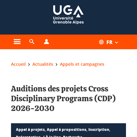
Gestion des cookies
FR
Ouvrir le menu principal
Ouvrir le moteur de recherche
Ouvrir le menu Profils
Vous êtes ici :
Accueil
Actualités
Appels et campagnes
Auditions des projets Cross
Disciplinary Programs (CDP)
2026-2030
Appel à projets, Appel à propositions, Inscription,