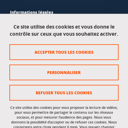
Informations légales
Mentions légales
Ce site utilise des cookies et vous donne le
contrôle sur ceux que vous souhaitez activer.
Données personnelles
Crédits
ACCEPTER TOUS LES COOKIES
Plan du site
Politique des cookies
PERSONNALISER
Gestion des cookies
Accessibilité : non conforme
REFUSER TOUS LES COOKIES
Ce site utilise des cookies pour vous proposer la lecture de vidéos,
Accès réservés
pour vous permettre de partager le contenu sur les réseaux
sociaux, et pour mesurer l’audience des pages. Nous vous
donnons la possibilité d’accepter ou de refuser ces cookies. Nous
Intranet des étudiants et des personnels
conservons votre choix pendant 6 mois. Vous pouvez changer