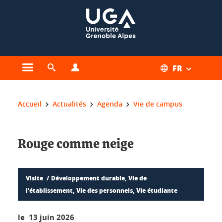
Gestion des cookies
FR
Ouvrir le menu principal
Ouvrir le moteur de recherche
Ouvrir le menu Profils
Vous êtes ici :
Accueil
Actualités
Agenda
Vie de campus
Rouge comme neige
Visite
Développement durable, Vie de
l'établissement, Vie des personnels, Vie étudiante
le 13 juin 2026