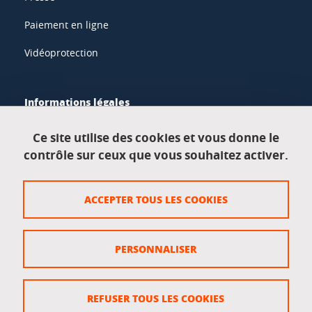
Paiement en ligne
Vidéoprotection
Informations légales
Mentions légales
Ce site utilise des cookies et vous donne le
contrôle sur ceux que vous souhaitez activer.
Données personnelles
Crédits
ACCEPTER TOUS LES COOKIES
Plan du site
Politique des cookies
PERSONNALISER
Gestion des cookies
Accessibilité : non conforme
REFUSER TOUS LES COOKIES