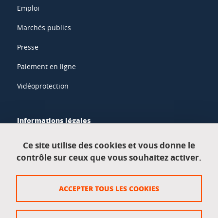
Emploi
Marchés publics
Presse
Paiement en ligne
Vidéoprotection
Informations légales
Mentions légales
Ce site utilise des cookies et vous donne le
contrôle sur ceux que vous souhaitez activer.
Données personnelles
Crédits
ACCEPTER TOUS LES COOKIES
Plan du site
Politique des cookies