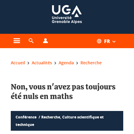
Gestion des cookies
FR
Ouvrir le menu principal
Ouvrir le moteur de recherche
Ouvrir le menu Profils
Vous êtes ici :
Accueil
Actualités
Agenda
Recherche
Non, vous n'avez pas toujours
été nuls en maths
Conférence
Recherche, Culture scientifique et
technique