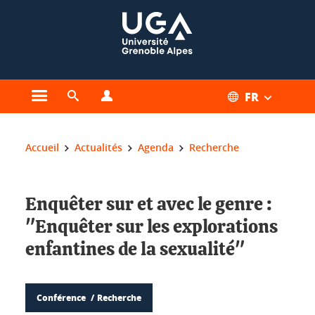
Gestion des cookies
FR
Ouvrir le menu principal
Ouvrir le moteur de recherche
Ouvrir le menu Profils
Vous êtes ici :
Accueil
Actualités
Agenda
Recherche
Enquêter sur et avec le genre :
"Enquêter sur les explorations
enfantines de la sexualité"
Conférence
Recherche