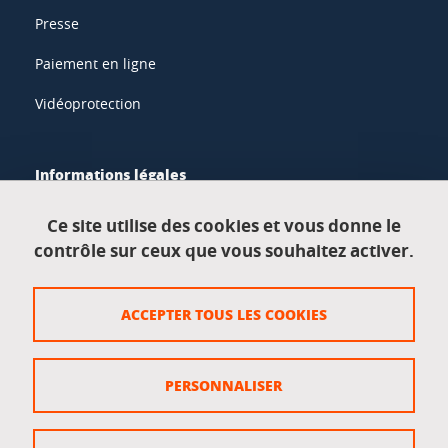
Presse
Paiement en ligne
Vidéoprotection
Informations légales
Mentions légales
Ce site utilise des cookies et vous donne le
contrôle sur ceux que vous souhaitez activer.
Données personnelles
Crédits
ACCEPTER TOUS LES COOKIES
Plan du site
Politique des cookies
PERSONNALISER
Gestion des cookies