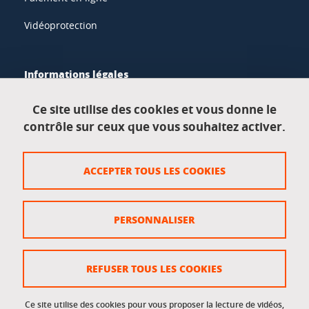
Vidéoprotection
Informations légales
Mentions légales
Ce site utilise des cookies et vous donne le
contrôle sur ceux que vous souhaitez activer.
Données personnelles
Crédits
ACCEPTER TOUS LES COOKIES
Plan du site
Politique des cookies
PERSONNALISER
Gestion des cookies
Accessibilité : non conforme
REFUSER TOUS LES COOKIES
Ce site utilise des cookies pour vous proposer la lecture de vidéos,