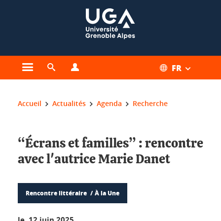
Gestion des cookies
FR
Ouvrir le menu principal
Ouvrir le moteur de recherche
Ouvrir le menu Profils
Vous êtes ici :
Accueil
Actualités
Agenda
Recherche
“Écrans et familles” : rencontre
avec l'autrice Marie Danet
Rencontre littéraire
À la Une
le 12 juin 2025