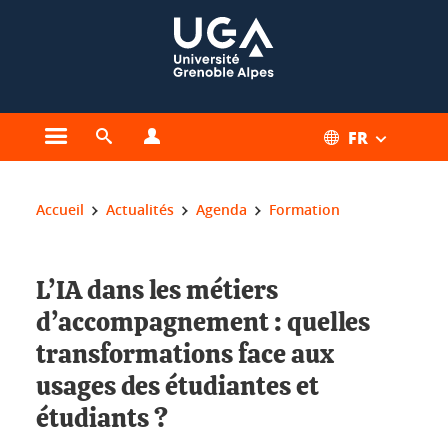
Gestion des cookies
FR
Ouvrir le menu principal
Ouvrir le moteur de recherche
Ouvrir le menu Profils
Vous êtes ici :
Accueil
Actualités
Agenda
Formation
L’IA dans les métiers
d’accompagnement : quelles
transformations face aux
usages des étudiantes et
étudiants ?