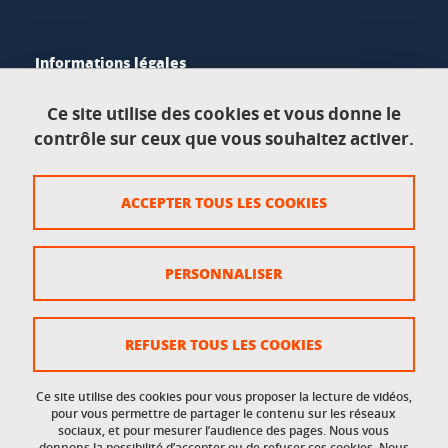
Informations légales
Mentions légales
Ce site utilise des cookies et vous donne le
contrôle sur ceux que vous souhaitez activer.
Données personnelles
Crédits
ACCEPTER TOUS LES COOKIES
Plan du site
Politique des cookies
PERSONNALISER
Gestion des cookies
Accessibilité : non conforme
REFUSER TOUS LES COOKIES
Ce site utilise des cookies pour vous proposer la lecture de vidéos,
Accès réservés
pour vous permettre de partager le contenu sur les réseaux
sociaux, et pour mesurer l’audience des pages. Nous vous
donnons la possibilité d’accepter ou de refuser ces cookies. Nous