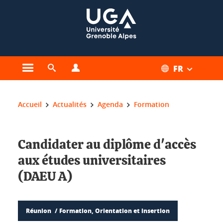
Gestion des cookies
FR
Ouvrir le menu principal
Ouvrir le moteur de recherche
Ouvrir le menu Profils
Vous êtes ici :
Accueil
Actualités
Agenda
Formation
Candidater au diplôme d'accès
aux études universitaires
(DAEU A)
Réunion
Formation, Orientation et insertion