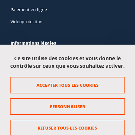
Paiement en ligne
Vidéoprotection
Informations légales
Mentions légales
Ce site utilise des cookies et vous donne le
contrôle sur ceux que vous souhaitez activer.
Données personnelles
Crédits
ACCEPTER TOUS LES COOKIES
Plan du site
Politique des cookies
PERSONNALISER
Gestion des cookies
Accessibilité : non conforme
REFUSER TOUS LES COOKIES