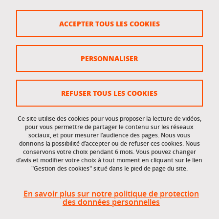
Crédits
ACCEPTER TOUS LES COOKIES
Plan du site
Politique des cookies
PERSONNALISER
Gestion des cookies
Accessibilité : non conforme
REFUSER TOUS LES COOKIES
Ce site utilise des cookies pour vous proposer la lecture de vidéos,
Accès réservés
pour vous permettre de partager le contenu sur les réseaux
sociaux, et pour mesurer l’audience des pages. Nous vous
donnons la possibilité d’accepter ou de refuser ces cookies. Nous
Intranet des étudiants et des personnels
conservons votre choix pendant 6 mois. Vous pouvez changer
d’avis et modifier votre choix à tout moment en cliquant sur le lien
"Gestion des cookies" situé dans le pied de page du site.
En savoir plus sur notre politique de protection
des données personnelles