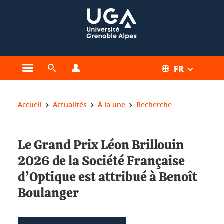
Gestion des cookies
FR
Ouvrir le menu principal
Ouvrir le moteur de recherche
Ouvrir le menu Profils
Vous êtes ici :
Accueil
Actualités
À la une
Recherche
Le Grand Prix Léon Brillouin
2026 de la Société Française
d’Optique est attribué à Benoît
Boulanger