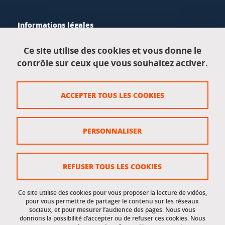
Informations légales
Mentions légales
Ce site utilise des cookies et vous donne le
contrôle sur ceux que vous souhaitez activer.
Données personnelles
Crédits
ACCEPTER TOUS LES COOKIES
Plan du site
Politique des cookies
PERSONNALISER
Gestion des cookies
Accessibilité : non conforme
REFUSER TOUS LES COOKIES
Ce site utilise des cookies pour vous proposer la lecture de vidéos,
Accès réservés
pour vous permettre de partager le contenu sur les réseaux
sociaux, et pour mesurer l’audience des pages. Nous vous
donnons la possibilité d’accepter ou de refuser ces cookies. Nous
Intranet des étudiants et des personnels