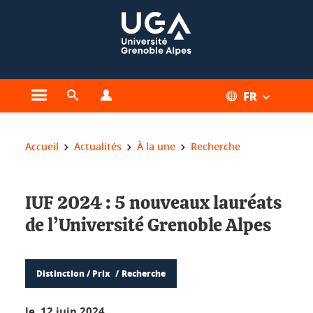
Gestion des cookies
FR
Ouvrir le menu principal
Ouvrir le moteur de recherche
Ouvrir le menu Profils
Vous êtes ici :
Accueil
Actualités
À la une
Recherche
IUF 2024 : 5 nouveaux lauréats
de l’Université Grenoble Alpes
Distinction / Prix
Recherche
le 12 juin 2024