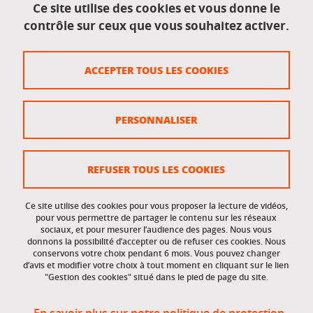
Ce site utilise des cookies et vous donne le
contrôle sur ceux que vous souhaitez activer.
Données personnelles
Crédits
ACCEPTER TOUS LES COOKIES
Plan du site
Politique des cookies
PERSONNALISER
Gestion des cookies
Accessibilité : non conforme
REFUSER TOUS LES COOKIES
Ce site utilise des cookies pour vous proposer la lecture de vidéos,
Accès réservés
pour vous permettre de partager le contenu sur les réseaux
sociaux, et pour mesurer l’audience des pages. Nous vous
donnons la possibilité d’accepter ou de refuser ces cookies. Nous
Intranet des étudiants et des personnels
conservons votre choix pendant 6 mois. Vous pouvez changer
d’avis et modifier votre choix à tout moment en cliquant sur le lien
"Gestion des cookies" situé dans le pied de page du site.