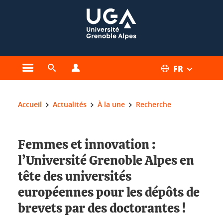
Gestion des cookies
FR
Ouvrir le menu principal
Ouvrir le moteur de recherche
Ouvrir le menu Profils
Vous êtes ici :
Accueil
Actualités
À la une
Recherche
Femmes et innovation :
l’Université Grenoble Alpes en
tête des universités
européennes pour les dépôts de
brevets par des doctorantes !