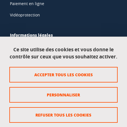
Paiement en ligne
Vidéoprotection
Informations légales
Mentions légales
Ce site utilise des cookies et vous donne le
contrôle sur ceux que vous souhaitez activer.
Données personnelles
Crédits
ACCEPTER TOUS LES COOKIES
Plan du site
Politique des cookies
PERSONNALISER
Gestion des cookies
Accessibilité : non conforme
REFUSER TOUS LES COOKIES