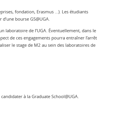
prises, fondation, Erasmus …). Les étudiants
cier d’une bourse GS@UGA.
 un Iaboratoire de I’UGA. ÉventueIIement, dans Ie
espect de ces engagements pourra entraîner I’arrêt
Iiser le stage de M2 au sein des Iaboratoires de
nt candidater à la Graduate School@UGA.