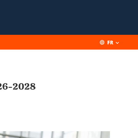
FR
026-2028