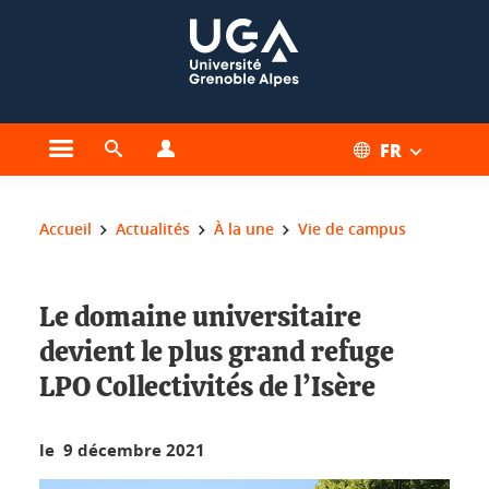
Gestion des cookies
FR
Ouvrir le menu principal
Ouvrir le moteur de recherche
Ouvrir le menu Profils
Vous êtes ici :
Accueil
Actualités
À la une
Vie de campus
Le domaine universitaire
devient le plus grand refuge
LPO Collectivités de l’Isère
le 9 décembre 2021