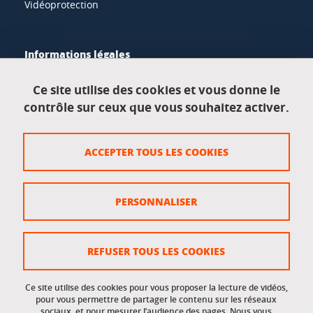
Vidéoprotection
Informations légales
Mentions légales
Ce site utilise des cookies et vous donne le
contrôle sur ceux que vous souhaitez activer.
Données personnelles
Crédits
ACCEPTER TOUS LES COOKIES
Plan du site
Politique des cookies
PERSONNALISER
Gestion des cookies
Accessibilité : non conforme
REFUSER TOUS LES COOKIES
Ce site utilise des cookies pour vous proposer la lecture de vidéos,
Accès réservés
pour vous permettre de partager le contenu sur les réseaux
sociaux, et pour mesurer l’audience des pages. Nous vous