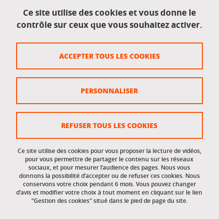
Mentions légales
Ce site utilise des cookies et vous donne le
contrôle sur ceux que vous souhaitez activer.
Données personnelles
Crédits
ACCEPTER TOUS LES COOKIES
Plan du site
Politique des cookies
PERSONNALISER
Gestion des cookies
Accessibilité : non conforme
REFUSER TOUS LES COOKIES
Ce site utilise des cookies pour vous proposer la lecture de vidéos,
Accès réservés
pour vous permettre de partager le contenu sur les réseaux
sociaux, et pour mesurer l’audience des pages. Nous vous
donnons la possibilité d’accepter ou de refuser ces cookies. Nous
Intranet des étudiants et des personnels
conservons votre choix pendant 6 mois. Vous pouvez changer
d’avis et modifier votre choix à tout moment en cliquant sur le lien
"Gestion des cookies" situé dans le pied de page du site.