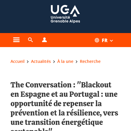
Gestion des cookies
FR
Ouvrir le menu principal
Ouvrir le moteur de recherche
Ouvrir le menu Profils
Vous êtes ici :
Accueil
Actualités
À la une
Recherche
The Conversation : "Blackout
en Espagne et au Portugal : une
opportunité de repenser la
prévention et la résilience, vers
une transition énergétique