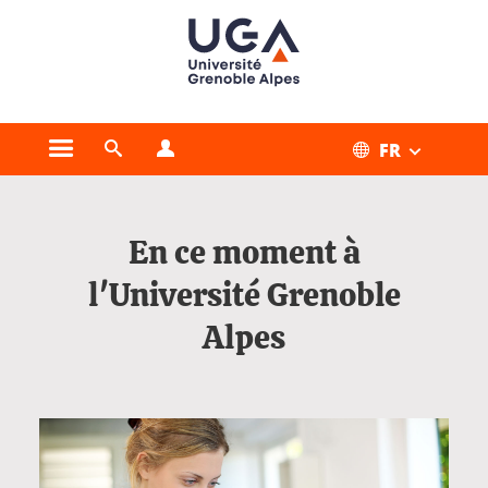
Gestion des cookies
FR
Ouvrir le menu principal
Ouvrir le moteur de recherche
Ouvrir le menu Profils
Accueil
En ce moment à
l'Université Grenoble
Alpes