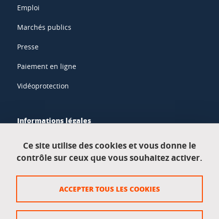
Emploi
Marchés publics
Presse
Paiement en ligne
Vidéoprotection
Informations légales
Mentions légales
Ce site utilise des cookies et vous donne le
contrôle sur ceux que vous souhaitez activer.
Données personnelles
Crédits
ACCEPTER TOUS LES COOKIES
Plan du site
Politique des cookies