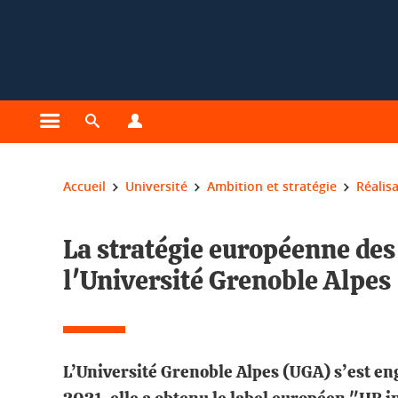
Gestion des cookies
Ouvrir le menu principal
Ouvrir le moteur de recherche
Ouvrir le menu Profils
Vous êtes ici :
Accueil
Université
Ambition et stratégie
Réalis
La stratégie européenne de
l'Université Grenoble Alpes
L’Université Grenoble Alpes (UGA) s’est 