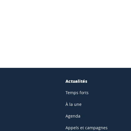
ook
inkedIn
Actualités
Temps forts
À la une
Agenda
Appels et campagnes