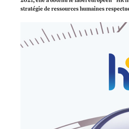
2021, elle a obtenu le label européen "HR i
stratégie de ressources humaines respectue