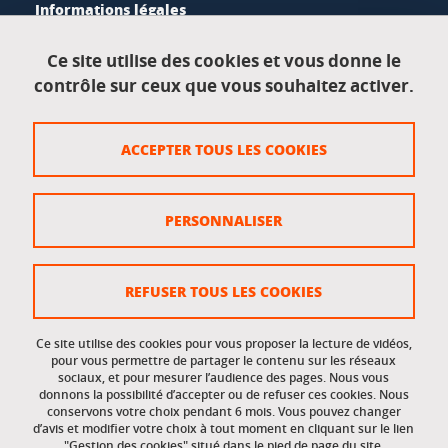
Informations légales
Mentions légales
Ce site utilise des cookies et vous donne le
contrôle sur ceux que vous souhaitez activer.
Données personnelles
Crédits
ACCEPTER TOUS LES COOKIES
Plan du site
Politique des cookies
PERSONNALISER
Gestion des cookies
Accessibilité : non conforme
REFUSER TOUS LES COOKIES
Ce site utilise des cookies pour vous proposer la lecture de vidéos,
Accès réservés
pour vous permettre de partager le contenu sur les réseaux
sociaux, et pour mesurer l’audience des pages. Nous vous
donnons la possibilité d’accepter ou de refuser ces cookies. Nous
Intranet des étudiants et des personnels
conservons votre choix pendant 6 mois. Vous pouvez changer
d’avis et modifier votre choix à tout moment en cliquant sur le lien
"Gestion des cookies" situé dans le pied de page du site.