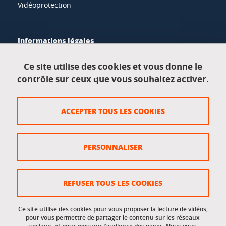
Vidéoprotection
Informations légales
Mentions légales
Ce site utilise des cookies et vous donne le
contrôle sur ceux que vous souhaitez activer.
Données personnelles
Crédits
ACCEPTER TOUS LES COOKIES
Plan du site
Politique des cookies
PERSONNALISER
Gestion des cookies
Accessibilité : non conforme
REFUSER TOUS LES COOKIES
Ce site utilise des cookies pour vous proposer la lecture de vidéos,
Accès réservés
pour vous permettre de partager le contenu sur les réseaux