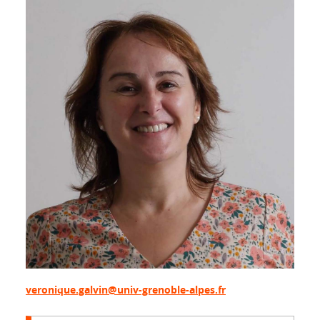
veronique.galvin@univ-grenoble-alpes.fr