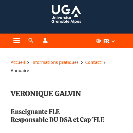
Gestion des cookies
FR
Ouvrir le menu principal
Ouvrir le moteur de recherche
Ouvrir le menu Profils
Vous êtes ici :
Accueil
Informations pratiques
Contact
Annuaire
VERONIQUE GALVIN
Enseignante FLE
Responsable DU DSA et Cap'FLE