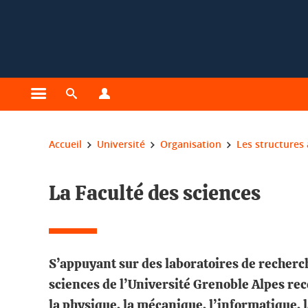
Gestion des cookies
Ouvrir le menu principal
Ouvrir le moteur de recherche
Ouvrir le menu Profils
Vous êtes ici :
Accueil
Université
Organisation
Les structures
La Faculté des sciences
S’appuyant sur des laboratoires de recherche
sciences de l’Université Grenoble Alpes rec
la physique, la mécanique, l’informatique, l