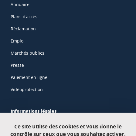
Annuaire
Plans d'accès
Réclamation
Emploi
Marchés publics
Presse
Paiement en ligne
Vidéoprotection
Informations légales
Mentions légales
Ce site utilise des cookies et vous donne le
contrôle sur ceux que vous souhaitez activer.
Données personnelles