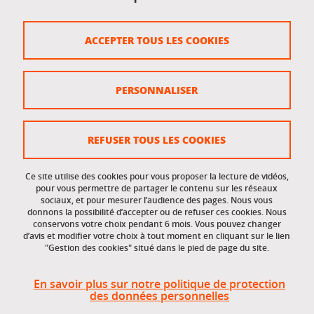
Crédits
ACCEPTER TOUS LES COOKIES
Plan du site
Politique des cookies
PERSONNALISER
Gestion des cookies
Accessibilité : non conforme
REFUSER TOUS LES COOKIES
Ce site utilise des cookies pour vous proposer la lecture de vidéos,
Accès réservés
pour vous permettre de partager le contenu sur les réseaux
sociaux, et pour mesurer l’audience des pages. Nous vous
donnons la possibilité d’accepter ou de refuser ces cookies. Nous
Intranet des étudiants et des personnels
conservons votre choix pendant 6 mois. Vous pouvez changer
d’avis et modifier votre choix à tout moment en cliquant sur le lien
"Gestion des cookies" situé dans le pied de page du site.
En savoir plus sur notre politique de protection
des données personnelles