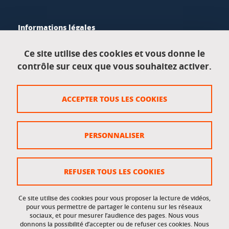
Informations légales
Mentions légales
Ce site utilise des cookies et vous donne le
contrôle sur ceux que vous souhaitez activer.
Données personnelles
Crédits
ACCEPTER TOUS LES COOKIES
Plan du site
Politique des cookies
PERSONNALISER
Gestion des cookies
Accessibilité : non conforme
REFUSER TOUS LES COOKIES
Ce site utilise des cookies pour vous proposer la lecture de vidéos,
Accès réservés
pour vous permettre de partager le contenu sur les réseaux
sociaux, et pour mesurer l’audience des pages. Nous vous
donnons la possibilité d’accepter ou de refuser ces cookies. Nous
Intranet des étudiants et des personnels