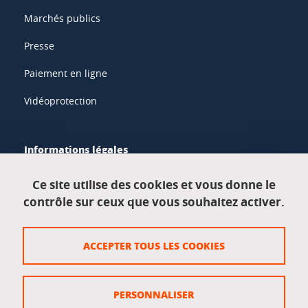
Marchés publics
Presse
Paiement en ligne
Vidéoprotection
Informations légales
Mentions légales
Ce site utilise des cookies et vous donne le
contrôle sur ceux que vous souhaitez activer.
Données personnelles
Crédits
ACCEPTER TOUS LES COOKIES
Plan du site
Politique des cookies
PERSONNALISER