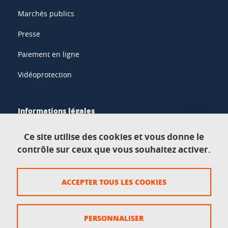
Marchés publics
Presse
Paiement en ligne
Vidéoprotection
Informations légales
Mentions légales
Ce site utilise des cookies et vous donne le
contrôle sur ceux que vous souhaitez activer.
Données personnelles
Crédits
ACCEPTER TOUS LES COOKIES
Plan du site
Politique des cookies
PERSONNALISER