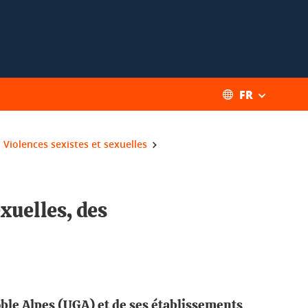
FR
Violences sexistes et sexuelles
exuelles, des
oble Alpes (UGA) et de ses établissements