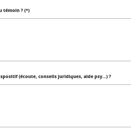
u témoin ? (*)
spositif (écoute, conseils juridiques, aide psy…) ?