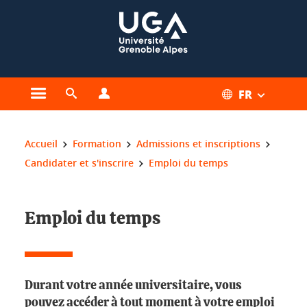
Gestion des cookies
FR
Ouvrir le menu principal
Ouvrir le moteur de recherche
Ouvrir le menu Profils
Vous êtes ici :
Accueil
Formation
Admissions et inscriptions
Candidater et s'inscrire
Emploi du temps
Emploi du temps
Durant votre année universitaire, vous
pouvez accéder à tout moment à votre emploi