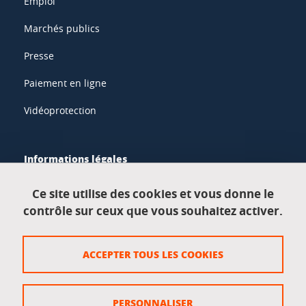
Emploi
Marchés publics
Presse
Paiement en ligne
Vidéoprotection
Informations légales
Mentions légales
Ce site utilise des cookies et vous donne le
contrôle sur ceux que vous souhaitez activer.
Données personnelles
Crédits
ACCEPTER TOUS LES COOKIES
Plan du site
Politique des cookies
PERSONNALISER