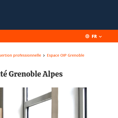
FR
nsertion professionnelle
Espace OIP Grenoble
ité Grenoble Alpes