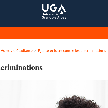
Volet vie étudiante
Égalité et lutte contre les discriminations
iscriminations