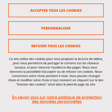
Crédits
ACCEPTER TOUS LES COOKIES
Plan du site
Politique des cookies
PERSONNALISER
Gestion des cookies
Accessibilité : non conforme
REFUSER TOUS LES COOKIES
Ce site utilise des cookies pour vous proposer la lecture de vidéos,
Accès réservés
pour vous permettre de partager le contenu sur les réseaux
sociaux, et pour mesurer l’audience des pages. Nous vous
donnons la possibilité d’accepter ou de refuser ces cookies. Nous
Intranet des étudiants et des personnels
conservons votre choix pendant 6 mois. Vous pouvez changer
d’avis et modifier votre choix à tout moment en cliquant sur le lien
"Gestion des cookies" situé dans le pied de page du site.
En savoir plus sur notre politique de protection
des données personnelles