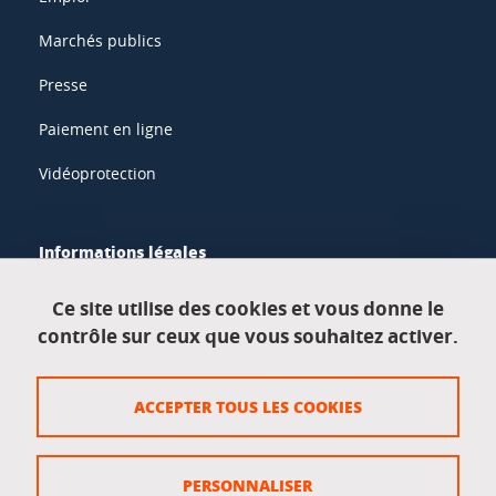
Marchés publics
Presse
Paiement en ligne
Vidéoprotection
Informations légales
Mentions légales
Ce site utilise des cookies et vous donne le
contrôle sur ceux que vous souhaitez activer.
Données personnelles
Crédits
ACCEPTER TOUS LES COOKIES
Plan du site
Politique des cookies
PERSONNALISER