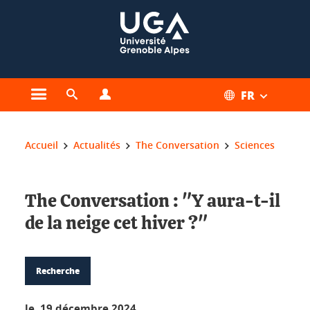
Gestion des cookies
FR
Ouvrir le menu principal
Ouvrir le moteur de recherche
Ouvrir le menu Profils
Vous êtes ici :
Accueil
Actualités
The Conversation
Sciences
The Conversation : "Y aura-t-il
de la neige cet hiver ?"
Recherche
le 19 décembre 2024