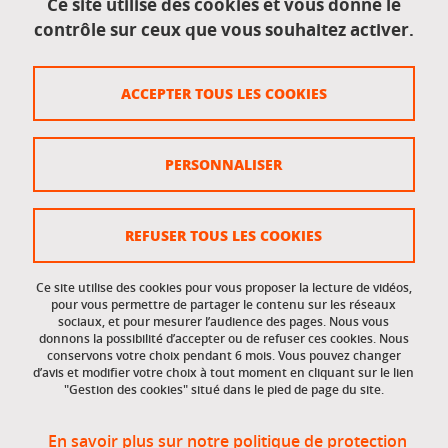
Ce site utilise des cookies et vous donne le
contrôle sur ceux que vous souhaitez activer.
Données personnelles
Crédits
ACCEPTER TOUS LES COOKIES
Plan du site
Politique des cookies
PERSONNALISER
Gestion des cookies
Accessibilité : non conforme
REFUSER TOUS LES COOKIES
Ce site utilise des cookies pour vous proposer la lecture de vidéos,
Accès réservés
pour vous permettre de partager le contenu sur les réseaux
sociaux, et pour mesurer l’audience des pages. Nous vous
donnons la possibilité d’accepter ou de refuser ces cookies. Nous
Intranet des étudiants et des personnels
conservons votre choix pendant 6 mois. Vous pouvez changer
d’avis et modifier votre choix à tout moment en cliquant sur le lien
"Gestion des cookies" situé dans le pied de page du site.
En savoir plus sur notre politique de protection