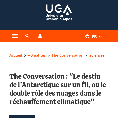
Gestion des cookies
FR
Ouvrir le menu principal
Ouvrir le moteur de recherche
Ouvrir le menu Profils
Vous êtes ici :
Accueil
Actualités
The Conversation
Sciences
The Conversation : "Le destin
de l’Antarctique sur un fil, ou le
double rôle des nuages dans le
réchauffement climatique"