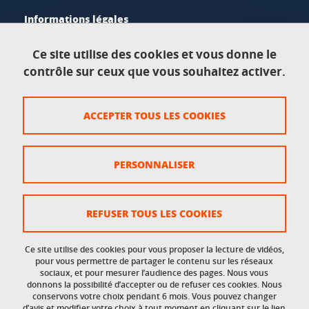
Informations légales
Mentions légales
Ce site utilise des cookies et vous donne le
contrôle sur ceux que vous souhaitez activer.
Données personnelles
Crédits
ACCEPTER TOUS LES COOKIES
Plan du site
Politique des cookies
PERSONNALISER
Gestion des cookies
Accessibilité : non conforme
REFUSER TOUS LES COOKIES
Ce site utilise des cookies pour vous proposer la lecture de vidéos,
Accès réservés
pour vous permettre de partager le contenu sur les réseaux
sociaux, et pour mesurer l’audience des pages. Nous vous
donnons la possibilité d’accepter ou de refuser ces cookies. Nous
Intranet des étudiants et des personnels
conservons votre choix pendant 6 mois. Vous pouvez changer
d’avis et modifier votre choix à tout moment en cliquant sur le lien