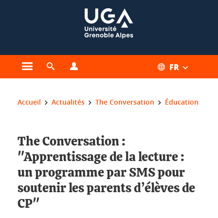
Gestion des cookies
FR
Ouvrir le menu principal
Ouvrir le moteur de recherche
Ouvrir le menu Profils
Vous êtes ici :
Accueil
Actualités
The Conversation
Éducation
The Conversation :
"Apprentissage de la lecture :
un programme par SMS pour
soutenir les parents d’élèves de
CP"