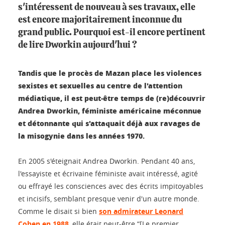
s'intéressent de nouveau à ses travaux, elle
est encore majoritairement inconnue du
grand public. Pourquoi est-il encore pertinent
de lire Dworkin aujourd'hui ?
Tandis que le procès de Mazan place les violences
sexistes et sexuelles au centre de l'attention
médiatique, il est peut-être temps de (re)découvrir
Andrea Dworkin, féministe américaine méconnue
et détonnante qui s'attaquait déjà aux ravages de
la misogynie dans les années 1970.
En 2005 s'éteignait Andrea Dworkin. Pendant 40 ans,
l'essayiste et écrivaine féministe avait intéressé, agité
ou effrayé les consciences avec des écrits impitoyables
et incisifs, semblant presque venir d'un autre monde.
Comme le disait si bien
son admirateur Leonard
Cohen en 1988
, elle était peut-être “[Le premier