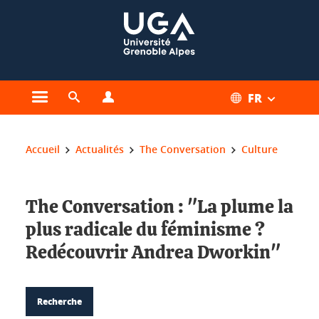
Gestion des cookies
FR
Ouvrir le menu principal
Ouvrir le moteur de recherche
Ouvrir le menu Profils
Vous êtes ici :
Accueil
Actualités
The Conversation
Culture
The Conversation : "La plume la
plus radicale du féminisme ?
Redécouvrir Andrea Dworkin"
Recherche