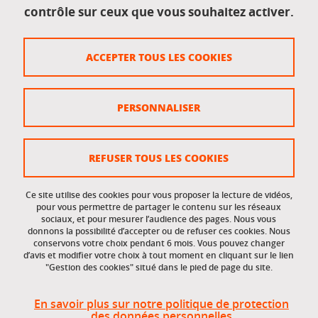
contrôle sur ceux que vous souhaitez activer.
Données personnelles
Crédits
ACCEPTER TOUS LES COOKIES
Plan du site
Politique des cookies
PERSONNALISER
Gestion des cookies
Accessibilité : non conforme
REFUSER TOUS LES COOKIES
Ce site utilise des cookies pour vous proposer la lecture de vidéos,
Accès réservés
pour vous permettre de partager le contenu sur les réseaux
sociaux, et pour mesurer l’audience des pages. Nous vous
donnons la possibilité d’accepter ou de refuser ces cookies. Nous
Intranet des étudiants et des personnels
conservons votre choix pendant 6 mois. Vous pouvez changer
d’avis et modifier votre choix à tout moment en cliquant sur le lien
"Gestion des cookies" situé dans le pied de page du site.
En savoir plus sur notre politique de protection
des données personnelles