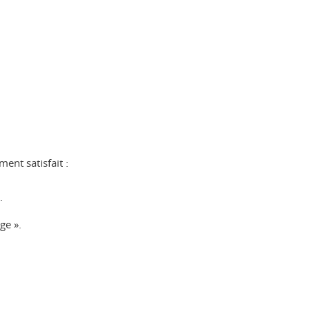
ent satisfait :
.
ge ».