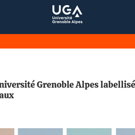
iversité Grenoble Alpes labellisée
naux