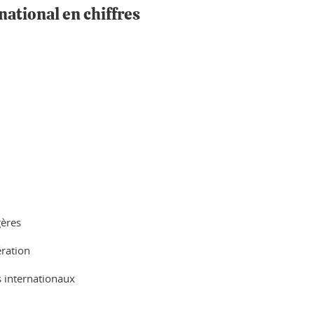
national en chiffres
gères
ération
s internationaux