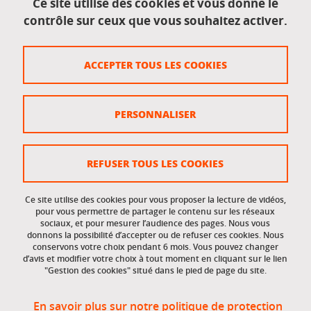
Ce site utilise des cookies et vous donne le
contrôle sur ceux que vous souhaitez activer.
Données personnelles
Crédits
ACCEPTER TOUS LES COOKIES
Plan du site
Politique des cookies
PERSONNALISER
Gestion des cookies
Accessibilité : non conforme
REFUSER TOUS LES COOKIES
Ce site utilise des cookies pour vous proposer la lecture de vidéos,
Accès réservés
pour vous permettre de partager le contenu sur les réseaux
sociaux, et pour mesurer l’audience des pages. Nous vous
donnons la possibilité d’accepter ou de refuser ces cookies. Nous
Intranet des étudiants et des personnels
conservons votre choix pendant 6 mois. Vous pouvez changer
d’avis et modifier votre choix à tout moment en cliquant sur le lien
"Gestion des cookies" situé dans le pied de page du site.
En savoir plus sur notre politique de protection