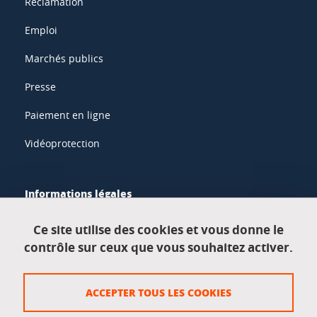
Réclamation
Emploi
Marchés publics
Presse
Paiement en ligne
Vidéoprotection
Informations légales
Mentions légales
Ce site utilise des cookies et vous donne le
contrôle sur ceux que vous souhaitez activer.
Données personnelles
Crédits
ACCEPTER TOUS LES COOKIES
Plan du site