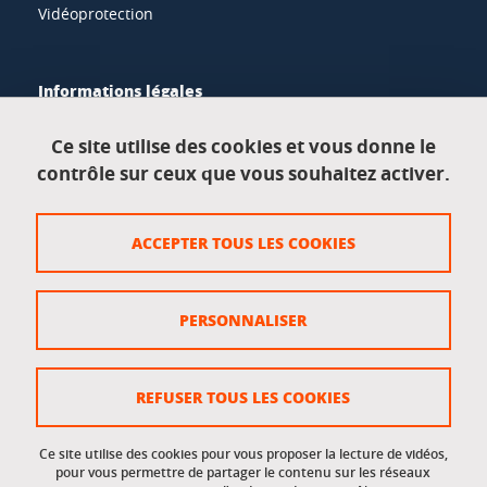
Vidéoprotection
Informations légales
Mentions légales
Ce site utilise des cookies et vous donne le
contrôle sur ceux que vous souhaitez activer.
Données personnelles
Crédits
ACCEPTER TOUS LES COOKIES
Plan du site
Politique des cookies
PERSONNALISER
Gestion des cookies
Accessibilité : non conforme
REFUSER TOUS LES COOKIES
Ce site utilise des cookies pour vous proposer la lecture de vidéos,
Accès réservés
pour vous permettre de partager le contenu sur les réseaux