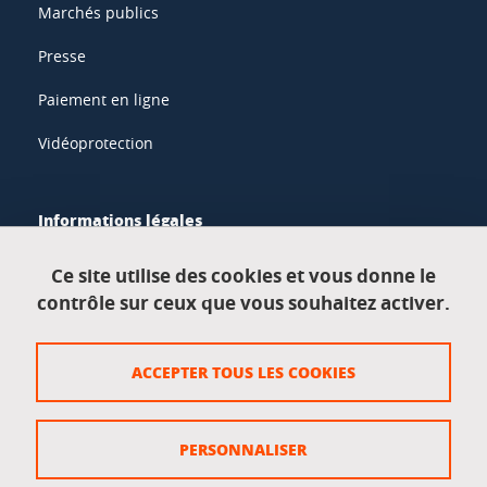
Marchés publics
Presse
Paiement en ligne
Vidéoprotection
Informations légales
Mentions légales
Ce site utilise des cookies et vous donne le
contrôle sur ceux que vous souhaitez activer.
Données personnelles
Crédits
ACCEPTER TOUS LES COOKIES
Plan du site
Politique des cookies
PERSONNALISER
Gestion des cookies